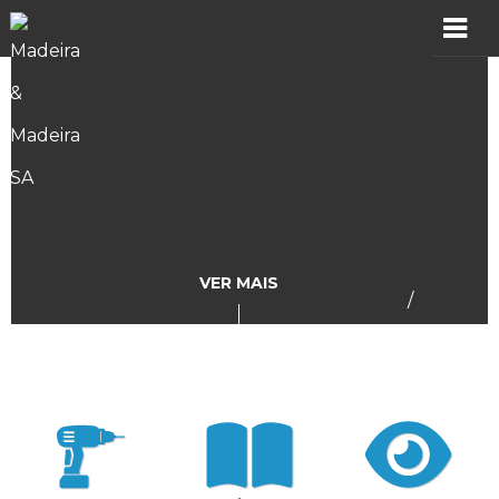
MADER
Produtos
Showroom
Catálogos
VER MAIS
/
Assistência
Vídeos
Incidências