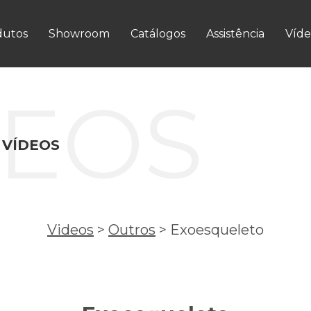
dutos
Showroom
Catálogos
Assistência
Víde
DEOS
 VÍDEOS
Videos
>
Outros
>
Exoesqueleto