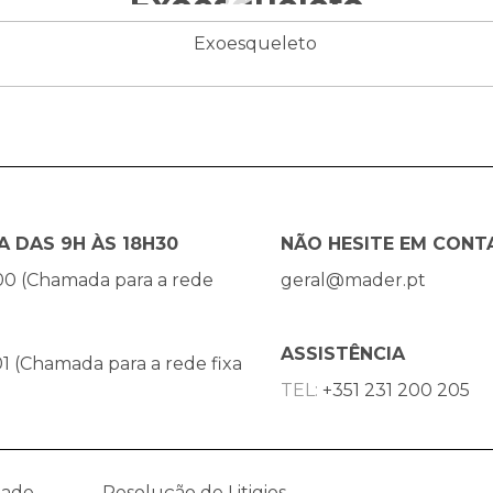
Exoesqueleto
A DAS 9H ÀS 18H30
NÃO HESITE EM CONT
00 (Chamada para a rede
geral@mader.pt
ASSISTÊNCIA
1 (Chamada para a rede fixa
TEL:
+351 231 200 205
dade
Resolução de Litigios