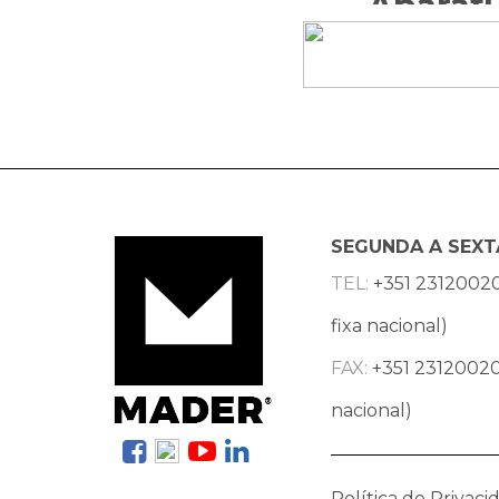
Aparafu
SEGUNDA A SEXT
TEL:
+351 2312002
fixa nacional)
FAX:
+351 23120020
nacional)
Política de Privaci