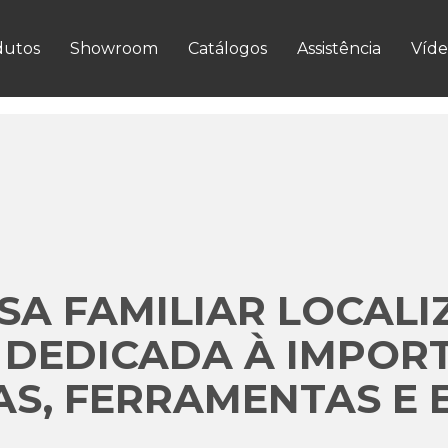
VER MAIS
dutos
Showroom
Catálogos
Assistência
Víde
A FAMILIAR LOCALI
 DEDICADA À IMPOR
S, FERRAMENTAS E 