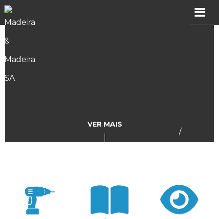
MADER
Produtos
Showroom
Catálogos
VER MAIS
/
Assistência
Vídeos
Incidências