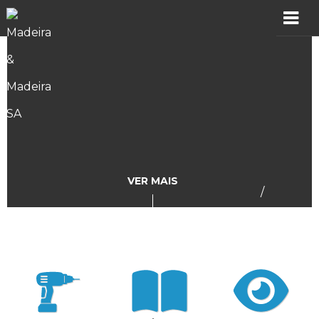
MADER
Produtos
Showroom
Catálogos
VER MAIS
/
Assistência
Vídeos
Incidências