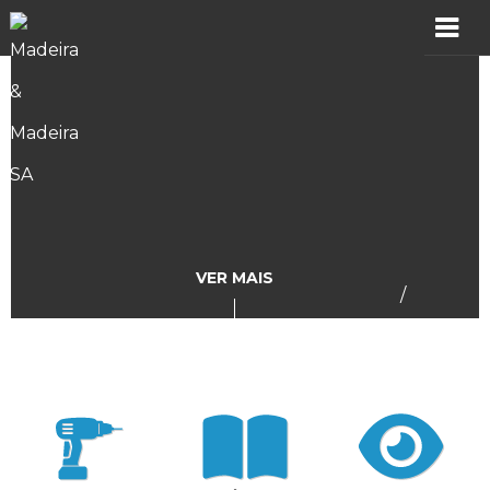
MADER
Produtos
Showroom
Catálogos
VER MAIS
/
Assistência
Vídeos
Incidências