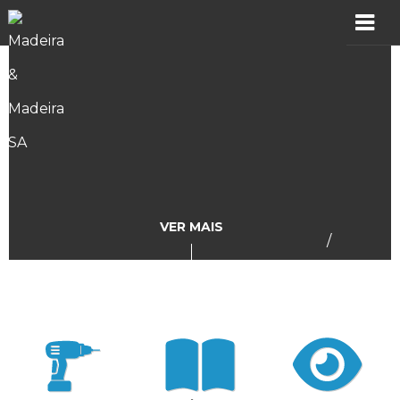
MADER
Produtos
Showroom
Catálogos
VER MAIS
/
Assistência
Vídeos
Incidências