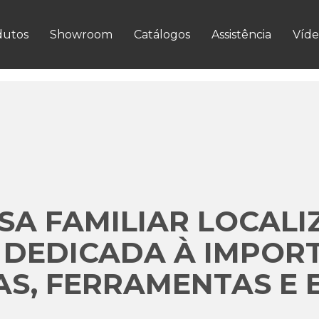
VER MAIS
dutos
Showroom
Catálogos
Assistência
Víde
A FAMILIAR LOCALI
 DEDICADA À IMPOR
S, FERRAMENTAS E 