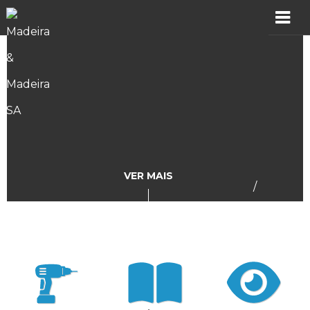
MADER
Produtos
Showroom
Catálogos
VER MAIS
/
Assistência
Vídeos
Incidências