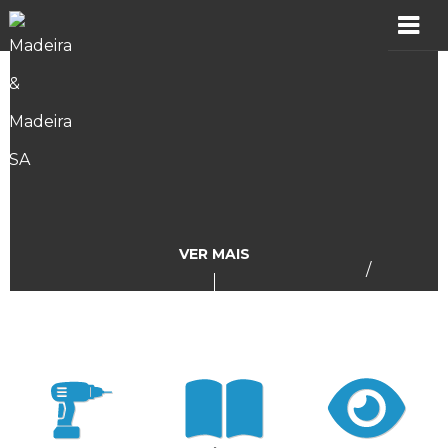
MADER
Produtos
Showroom
Catálogos
VER MAIS
/
Assistência
Vídeos
Incidências