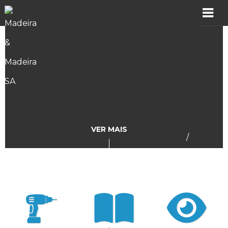
MADER
Produtos
Showroom
Catálogos
VER MAIS
/
Assistência
Vídeos
Incidências