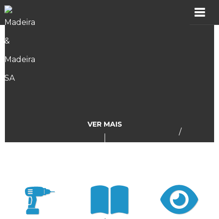
MADER
Produtos
Showroom
Catálogos
VER MAIS
/
Assistência
Vídeos
Incidências