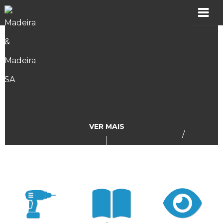
MADER
Produtos
Showroom
Catálogos
VER MAIS
/
Assistência
Vídeos
Incidências