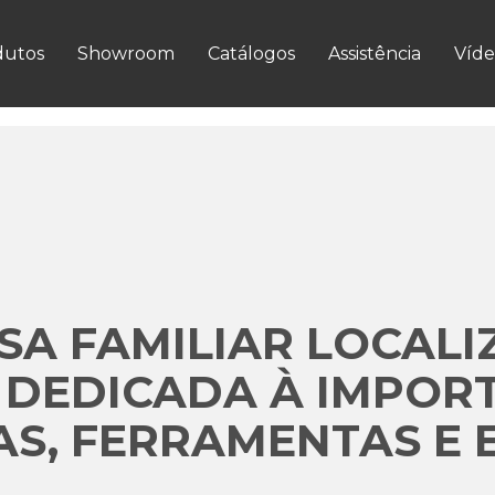
VER MAIS
dutos
Showroom
Catálogos
Assistência
Víde
A FAMILIAR LOCALI
 DEDICADA À IMPOR
S, FERRAMENTAS E 