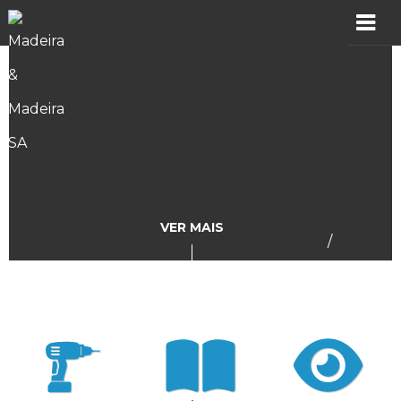
MADER
Produtos
Showroom
Catálogos
VER MAIS
/
Assistência
Vídeos
Incidências