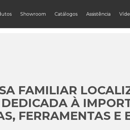
VER MAIS
dutos
Showroom
Catálogos
Assistência
Víde
A FAMILIAR LOCALI
 DEDICADA À IMPOR
S, FERRAMENTAS E 