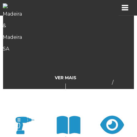
MADER
Produtos
Showroom
Catálogos
VER MAIS
/
Assistência
Vídeos
Incidências