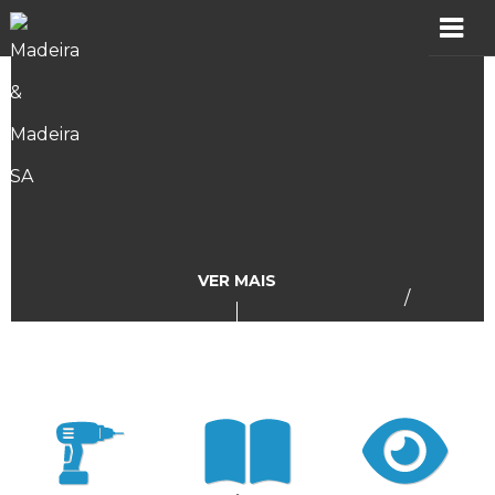
MADER
Produtos
Showroom
Catálogos
VER MAIS
/
Assistência
Vídeos
Incidências