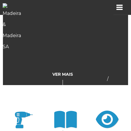
MADER
Produtos
Showroom
Catálogos
VER MAIS
/
Assistência
Vídeos
Incidências