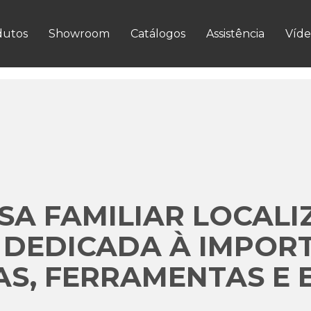
VER MAIS
dutos
Showroom
Catálogos
Assistência
Víde
A FAMILIAR LOCALI
 DEDICADA À IMPOR
S, FERRAMENTAS E 