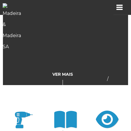
MADER
Produtos
Showroom
Catálogos
VER MAIS
/
Assistência
Vídeos
Incidências