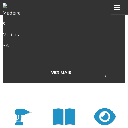
MADER
Produtos
Showroom
Catálogos
VER MAIS
/
Assistência
Vídeos
Incidências