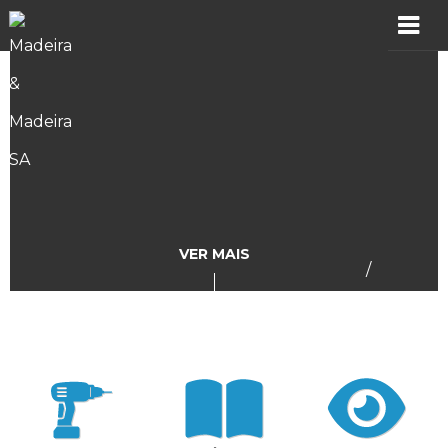
MADER
Produtos
Showroom
Catálogos
VER MAIS
/
Assistência
Vídeos
Incidências