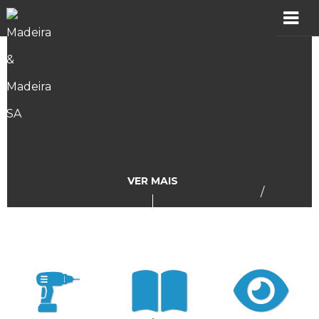
MADER
Produtos
Showroom
Catálogos
VER MAIS
/
Assistência
Vídeos
Incidências