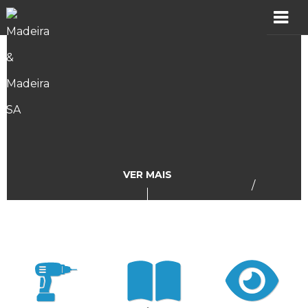
MADER
Produtos
Showroom
Catálogos
VER MAIS
/
Assistência
Vídeos
Incidências