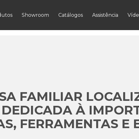
VER MAIS
dutos
Showroom
Catálogos
Assistência
Víde
A FAMILIAR LOCALI
 DEDICADA À IMPOR
S, FERRAMENTAS E 