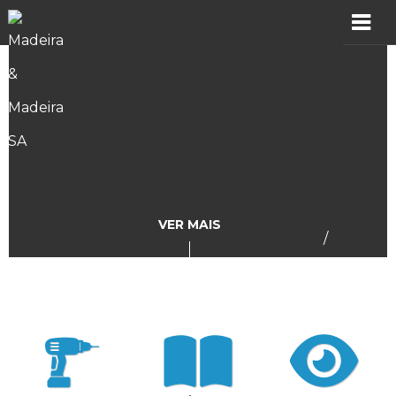
MADER
Produtos
Showroom
Catálogos
VER MAIS
/
Assistência
Vídeos
Incidências