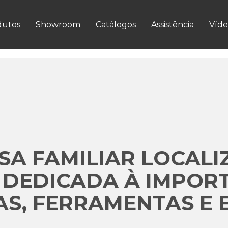
VER MAIS
dutos
Showroom
Catálogos
Assistência
Víde
A FAMILIAR LOCALI
 DEDICADA À IMPOR
S, FERRAMENTAS E 