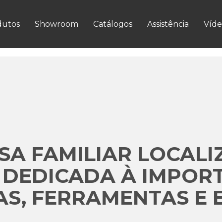
VER MAIS
dutos
Showroom
Catálogos
Assistência
Víde
A FAMILIAR LOCALI
 DEDICADA À IMPOR
S, FERRAMENTAS E 