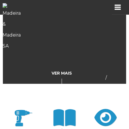
MADER
Produtos
Showroom
Catálogos
VER MAIS
/
Assistência
Vídeos
Incidências