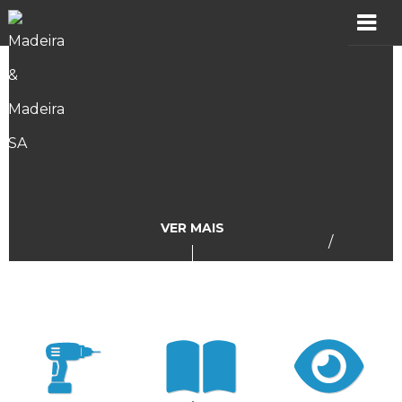
MADER
Produtos
Showroom
Catálogos
VER MAIS
/
Assistência
Vídeos
Incidências