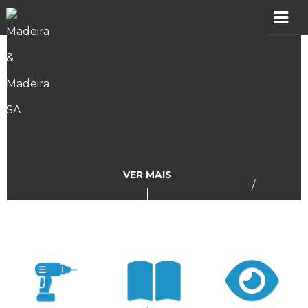
MADER
Produtos
Showroom
Catálogos
VER MAIS
/
Assistência
Vídeos
Incidências