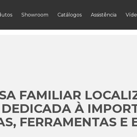
VER MAIS
dutos
Showroom
Catálogos
Assistência
Víde
A FAMILIAR LOCALI
 DEDICADA À IMPOR
S, FERRAMENTAS E 