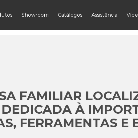
VER MAIS
dutos
Showroom
Catálogos
Assistência
Víde
A FAMILIAR LOCALI
 DEDICADA À IMPOR
S, FERRAMENTAS E 