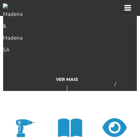
MADER
Produtos
Showroom
Catálogos
VER MAIS
/
Assistência
Vídeos
Incidências